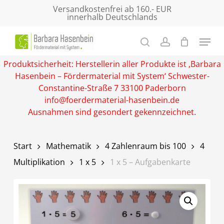
Skip
Versandkostenfrei ab 160.- EUR
innerhalb Deutschlands
to
main
Close
content
Menu
Produktsicherheit: Herstellerin aller Produkte ist ‚Barbara
Hasenbein – Fördermaterial mit System‘ Schwester-
Constantine-Straße 7 33100 Paderborn
info@foerdermaterial-hasenbein.de
Ausnahmen sind gesondert gekennzeichnet.
Start
Mathematik
4 Zahlenraum bis 100
4
Multiplikation
1 x 5
1 x 5 – Aufgabenkarte