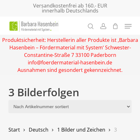
Skip
Versandkostenfrei ab 160.- EUR
innerhalb Deutschlands
to
main
Close
content
Menu
Produktsicherheit: Herstellerin aller Produkte ist ‚Barbara
Hasenbein – Fördermaterial mit System‘ Schwester-
Constantine-Straße 7 33100 Paderborn
info@foerdermaterial-hasenbein.de
Ausnahmen sind gesondert gekennzeichnet.
3 Bilderfolgen
Start
Deutsch
1 Bilder und Zeichen
3