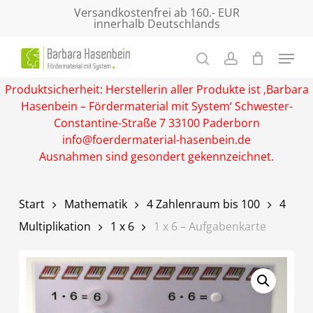
Skip
Versandkostenfrei ab 160.- EUR
innerhalb Deutschlands
to
main
Close
content
Menu
Produktsicherheit: Herstellerin aller Produkte ist ‚Barbara
Hasenbein – Fördermaterial mit System‘ Schwester-
Constantine-Straße 7 33100 Paderborn
info@foerdermaterial-hasenbein.de
Ausnahmen sind gesondert gekennzeichnet.
Start
Mathematik
4 Zahlenraum bis 100
4
Multiplikation
1 x 6
1 x 6 – Aufgabenkarte