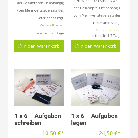
*Preis inkl. Deutscher MwSt.;
der Gesamtpreis ist abhängig
der Gesamtpreis ist abhängig
vom Mehrwertsteuersatz des
vom Mehrwertsteuersatz des
Lieferlandes zzgl.
Lieferlandes zzgl.
Versandkosten
Versandkosten
Lieferzeit:
5-7 Tage
Lieferzeit:
5-7 Tage
In den Warenkorb
In den Warenkorb
Produkt anzeigen
Produkt anzeigen
1 x 6 – Aufgaben
1 x 6 – Aufgaben
schreiben
legen
10,50
€
24,50
€