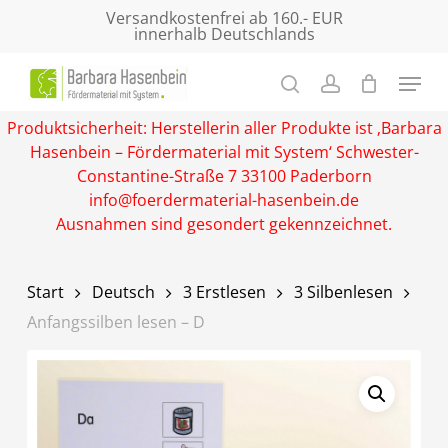
Skip
Versandkostenfrei ab 160.- EUR
innerhalb Deutschlands
to
main
Close
content
Menu
Produktsicherheit: Herstellerin aller Produkte ist ‚Barbara
Hasenbein – Fördermaterial mit System‘ Schwester-
Constantine-Straße 7 33100 Paderborn
info@foerdermaterial-hasenbein.de
Ausnahmen sind gesondert gekennzeichnet.
Start
Deutsch
3 Erstlesen
3 Silbenlesen
Anfangssilben lesen – D