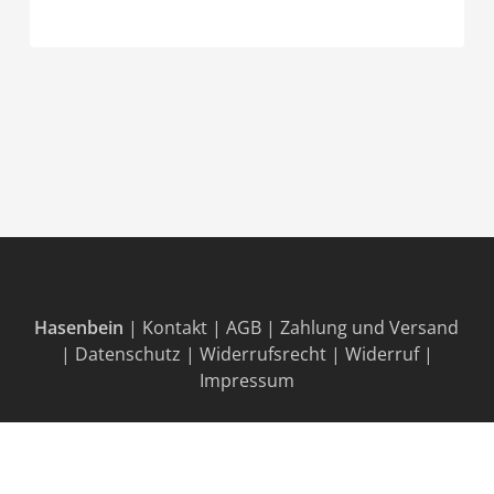
Hasenbein
|
Kontakt
|
AGB
|
Zahlung und Versand
|
Datenschutz
|
Widerrufsrecht
|
Widerruf
|
Impressum
© 2026 Fördermaterial Hasenbein.