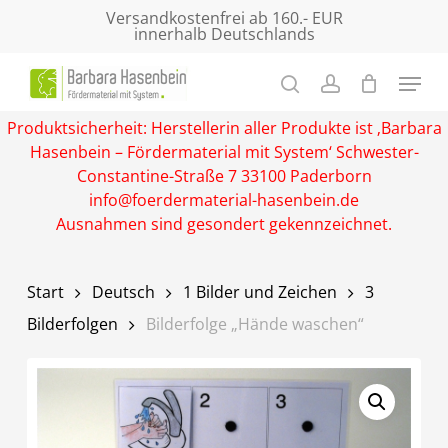
Skip
Versandkostenfrei ab 160.- EUR
innerhalb Deutschlands
to
main
Close
content
Menu
Produktsicherheit: Herstellerin aller Produkte ist ‚Barbara
Hasenbein – Fördermaterial mit System‘ Schwester-
Constantine-Straße 7 33100 Paderborn
info@foerdermaterial-hasenbein.de
Ausnahmen sind gesondert gekennzeichnet.
Start
Deutsch
1 Bilder und Zeichen
3
Bilderfolgen
Bilderfolge „Hände waschen“