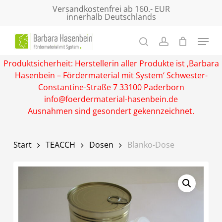
Skip
Versandkostenfrei ab 160.- EUR
innerhalb Deutschlands
to
main
Close
content
Menu
Produktsicherheit: Herstellerin aller Produkte ist ‚Barbara
Hasenbein – Fördermaterial mit System‘ Schwester-
Constantine-Straße 7 33100 Paderborn
info@foerdermaterial-hasenbein.de
Ausnahmen sind gesondert gekennzeichnet.
Start
TEACCH
Dosen
Blanko-Dose