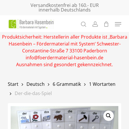
Skip
Versandkostenfrei ab 160.- EUR
innerhalb Deutschlands
to
main
Close
content
Menu
Produktsicherheit: Herstellerin aller Produkte ist ‚Barbara
Hasenbein – Fördermaterial mit System‘ Schwester-
Constantine-Straße 7 33100 Paderborn
info@foerdermaterial-hasenbein.de
Ausnahmen sind gesondert gekennzeichnet.
Start
Deutsch
6 Grammatik
1 Wortarten
Der-die-das-Spiel