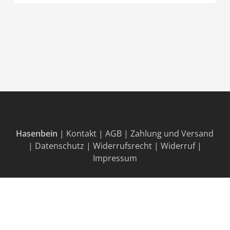
Hasenbein
|
Kontakt
|
AGB
|
Zahlung und Versand
|
Datenschutz
|
Widerrufsrecht
|
Widerruf
|
Impressum
© 2026 Fördermaterial Hasenbein.