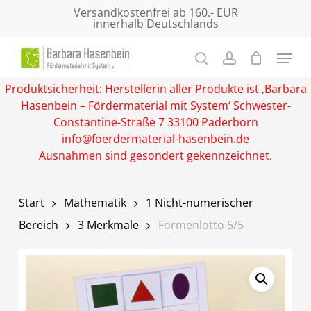
Skip
Versandkostenfrei ab 160.- EUR
innerhalb Deutschlands
to
main
Close
content
Menu
Produktsicherheit: Herstellerin aller Produkte ist ‚Barbara
Hasenbein – Fördermaterial mit System‘ Schwester-
Constantine-Straße 7 33100 Paderborn
info@foerdermaterial-hasenbein.de
Ausnahmen sind gesondert gekennzeichnet.
Start
Mathematik
1 Nicht-numerischer
Bereich
3 Merkmale
Formenlotto 5/5