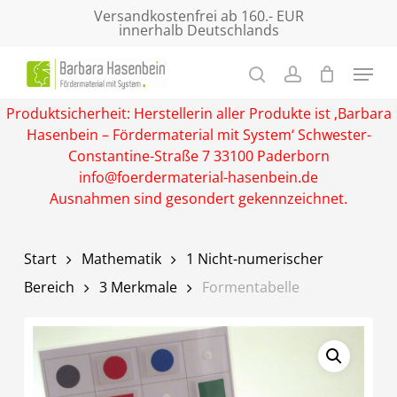
Skip
Versandkostenfrei ab 160.- EUR
innerhalb Deutschlands
to
main
Close
content
Menu
Produktsicherheit: Herstellerin aller Produkte ist ‚Barbara
Hasenbein – Fördermaterial mit System‘ Schwester-
Constantine-Straße 7 33100 Paderborn
info@foerdermaterial-hasenbein.de
Ausnahmen sind gesondert gekennzeichnet.
Start
Mathematik
1 Nicht-numerischer
Bereich
3 Merkmale
Formentabelle