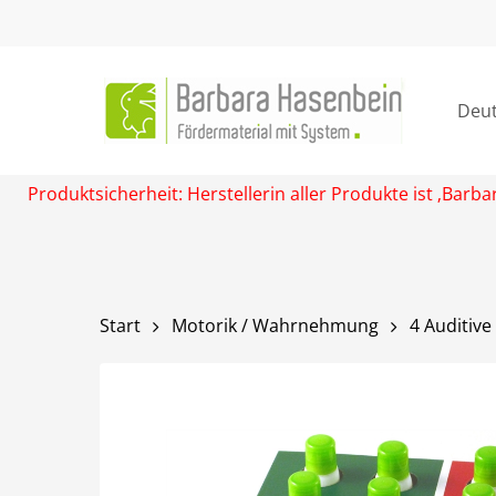
Skip
to
main
content
Deu
Produktsicherheit: Herstellerin aller Produkte ist ‚Ba
Start
Motorik / Wahrnehmung
4 Auditi