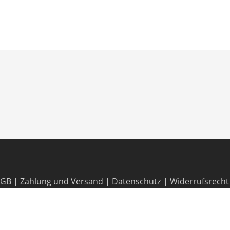
AGB
|
Zahlung und Versand
|
Datenschutz
|
Widerrufsrecht
© 2026 Fördermaterial Hasenbein.