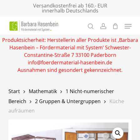
Skip
Versandkostenfrei ab 160.- EUR
innerhalb Deutschlands
to
main
Close
content
Menu
Produktsicherheit: Herstellerin aller Produkte ist ‚Barbara
Hasenbein – Fördermaterial mit System‘ Schwester-
Constantine-Straße 7 33100 Paderborn
info@foerdermaterial-hasenbein.de
Ausnahmen sind gesondert gekennzeichnet.
Start
Mathematik
1 Nicht-numerischer
Bereich
2 Gruppen & Untergruppen
Küche
aufräumen