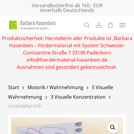
Skip
Versandkostenfrei ab 160.- EUR
innerhalb Deutschlands
to
main
Close
content
Menu
Produktsicherheit: Herstellerin aller Produkte ist ‚Barbara
Hasenbein – Fördermaterial mit System‘ Schwester-
Constantine-Straße 7 33100 Paderborn
info@foerdermaterial-hasenbein.de
Ausnahmen sind gesondert gekennzeichnet.
Start
Motorik / Wahrnehmung
5 Visuelle
Wahrnehmung
3 Visuelle Konzentration
Linienlabyrinth