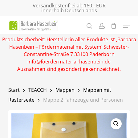
Skip
Versandkostenfrei ab 160.- EUR
innerhalb Deutschlands
to
main
Close
content
Menu
Produktsicherheit: Herstellerin aller Produkte ist ‚Barbara
Hasenbein – Fördermaterial mit System‘ Schwester-
Constantine-Straße 7 33100 Paderborn
info@foerdermaterial-hasenbein.de
Ausnahmen sind gesondert gekennzeichnet.
Start
TEACCH
Mappen
Mappen mit
Rasterseite
Mappe 2 Fahrzeuge und Personen