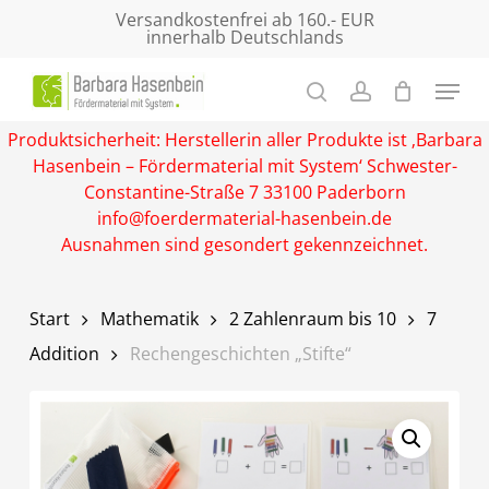
Skip
Versandkostenfrei ab 160.- EUR
innerhalb Deutschlands
to
main
Close
content
Menu
Produktsicherheit: Herstellerin aller Produkte ist ‚Barbara
Hasenbein – Fördermaterial mit System‘ Schwester-
Constantine-Straße 7 33100 Paderborn
info@foerdermaterial-hasenbein.de
Ausnahmen sind gesondert gekennzeichnet.
Start
Mathematik
2 Zahlenraum bis 10
7
Addition
Rechengeschichten „Stifte“