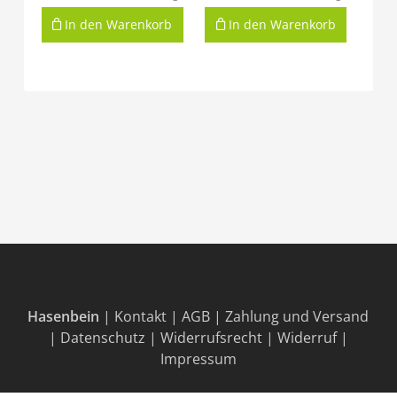
In den Warenkorb
In den Warenkorb
Hasenbein
|
Kontakt
|
AGB
|
Zahlung und Versand
|
Datenschutz
|
Widerrufsrecht
|
Widerruf
|
Impressum