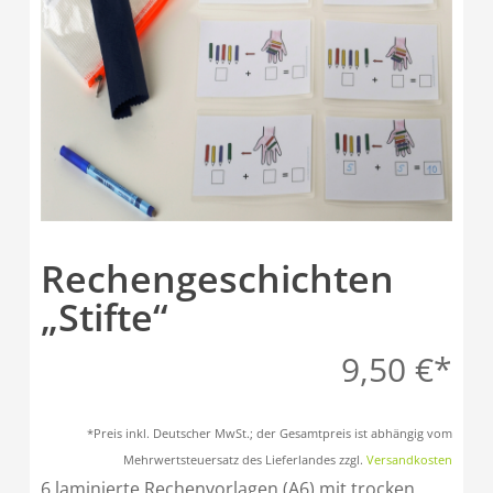
Rechengeschichten
„Stifte“
9,50
€
*Preis inkl. Deutscher MwSt.; der Gesamtpreis ist abhängig vom
Mehrwertsteuersatz des Lieferlandes zzgl.
Versandkosten
6 laminierte Rechenvorlagen (A6) mit trocken