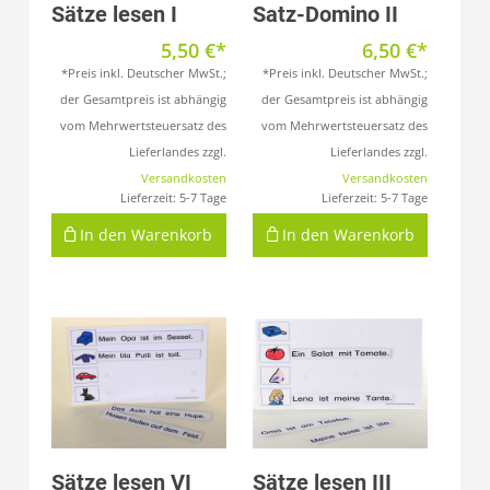
Produkt anzeigen
Produkt anzeigen
Sätze lesen I
Satz-Domino II
5,50
€
6,50
€
*Preis inkl. Deutscher MwSt.;
*Preis inkl. Deutscher MwSt.;
der Gesamtpreis ist abhängig
der Gesamtpreis ist abhängig
vom Mehrwertsteuersatz des
vom Mehrwertsteuersatz des
Lieferlandes zzgl.
Lieferlandes zzgl.
Versandkosten
Versandkosten
Lieferzeit:
5-7 Tage
Lieferzeit:
5-7 Tage
In den Warenkorb
In den Warenkorb
Produkt anzeigen
Produkt anzeigen
Sätze lesen VI
Sätze lesen III