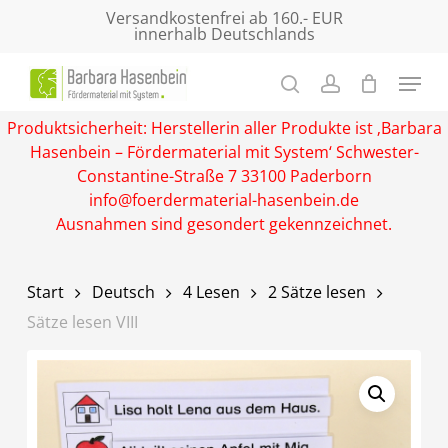
Skip
Versandkostenfrei ab 160.- EUR
innerhalb Deutschlands
to
main
Close
content
Menu
Produktsicherheit: Herstellerin aller Produkte ist ‚Barbara
Hasenbein – Fördermaterial mit System‘ Schwester-
Constantine-Straße 7 33100 Paderborn
info@foerdermaterial-hasenbein.de
Ausnahmen sind gesondert gekennzeichnet.
Start
Deutsch
4 Lesen
2 Sätze lesen
Sätze lesen VIII