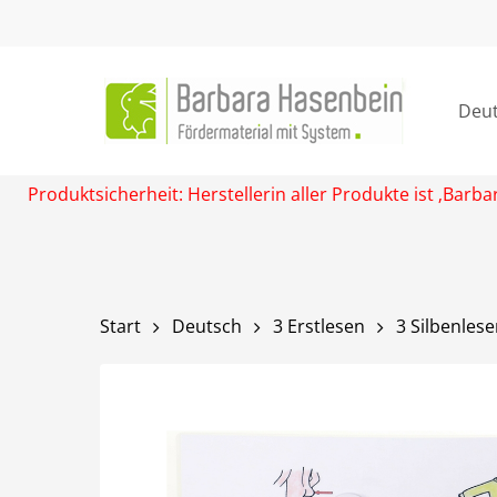
Skip
to
main
content
Deu
Produktsicherheit: Herstellerin aller Produkte ist ‚Ba
Start
Deutsch
3 Erstlesen
3 Silbenles