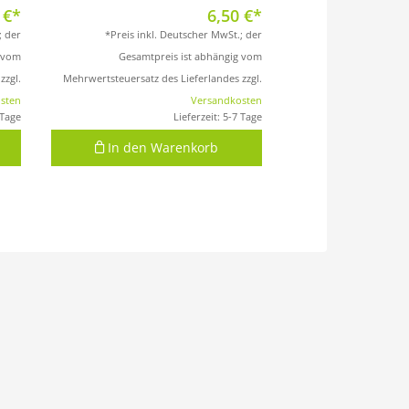
0
€
6,50
€
; der
*Preis inkl. Deutscher MwSt.; der
g vom
Gesamtpreis ist abhängig vom
zzgl.
Mehrwertsteuersatz des Lieferlandes zzgl.
sten
Versandkosten
 Tage
Lieferzeit:
5-7 Tage
In den Warenkorb