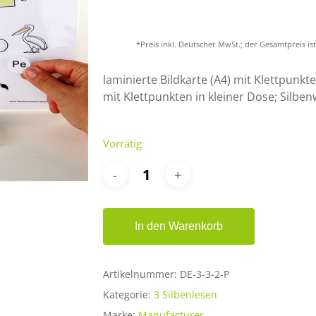
*Preis inkl. Deutscher MwSt.; der Gesamtpreis i
er ESC, um zu schließen.
laminierte Bildkarte (A4) mit Klettpunkt
mit Klettpunkten in kleiner Dose; Silben
Vorrätig
In den Warenkorb
Artikelnummer:
DE-3-3-2-P
Kategorie:
3 Silbenlesen
Marke:
Manufacturer