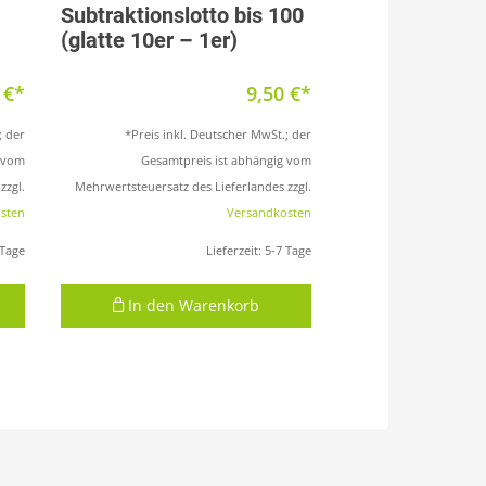
Subtraktionslotto bis 100
(glatte 10er – 1er)
5
€
9,50
€
; der
*Preis inkl. Deutscher MwSt.; der
g vom
Gesamtpreis ist abhängig vom
zzgl.
Mehrwertsteuersatz des Lieferlandes zzgl.
sten
Versandkosten
 Tage
Lieferzeit:
5-7 Tage
In den Warenkorb