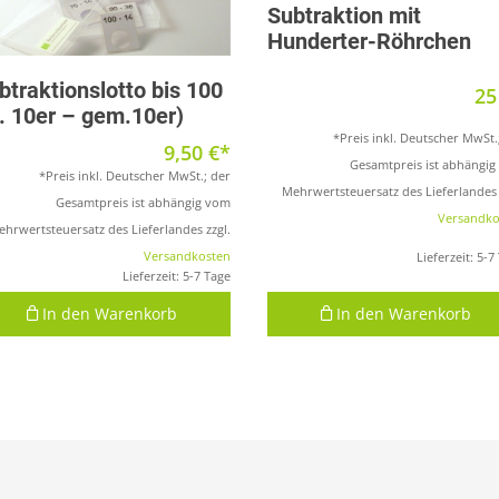
Subtraktion mit
Hunderter-Röhrchen
Produkt anzeigen
btraktionslotto bis 100
2
l. 10er – gem.10er)
*Preis inkl. Deutscher MwSt.
9,50
€
Gesamtpreis ist abhängi
*Preis inkl. Deutscher MwSt.; der
Mehrwertsteuersatz des Lieferlandes 
Gesamtpreis ist abhängig vom
Versandko
hrwertsteuersatz des Lieferlandes zzgl.
Versandkosten
Lieferzeit:
5-7
Lieferzeit:
5-7 Tage
In den Warenkorb
In den Warenkorb