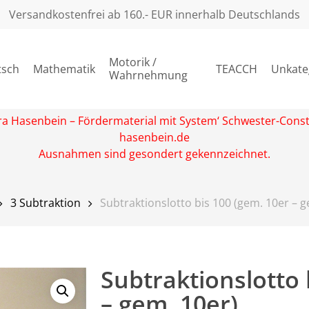
Versandkostenfrei ab 160.- EUR innerhalb Deutschlands
Motorik /
tsch
Mathematik
TEACCH
Unkate
Wahrnehmung
rbara Hasenbein – Fördermaterial mit System‘ Schwester-Con
hasenbein.de
Ausnahmen sind gesondert gekennzeichnet.
3 Subtraktion
Subtraktionslotto bis 100 (gem. 10er – g
Subtraktionslotto 
– gem. 10er)