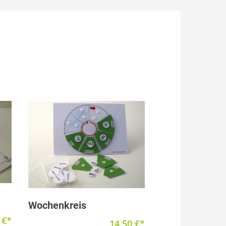
Produkt anzeigen
Wochenkreis
0
€
14,50
€