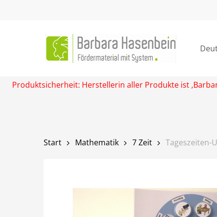
Skip
to
main
content
Deu
Produktsicherheit: Herstellerin aller Produkte ist ‚Ba
Start
Mathematik
7 Zeit
Tageszeiten-