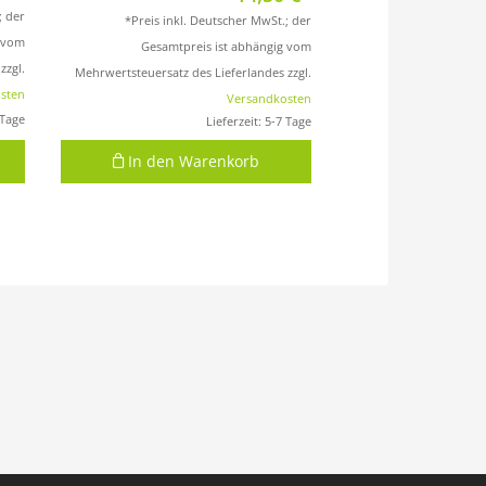
; der
*Preis inkl. Deutscher MwSt.; der
g vom
Gesamtpreis ist abhängig vom
zzgl.
Mehrwertsteuersatz des Lieferlandes zzgl.
sten
Versandkosten
 Tage
Lieferzeit:
5-7 Tage
In den Warenkorb