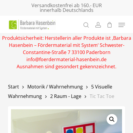
Skip
Versandkostenfrei ab 160.- EUR
innerhalb Deutschlands
to
main
Close
content
Menu
Produktsicherheit: Herstellerin aller Produkte ist ‚Barbara
Hasenbein – Fördermaterial mit System‘ Schwester-
Constantine-Straße 7 33100 Paderborn
info@foerdermaterial-hasenbein.de
Ausnahmen sind gesondert gekennzeichnet.
Start
Motorik / Wahrnehmung
5 Visuelle
Wahrnehmung
2 Raum - Lage
Tic Tac Toe