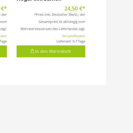
0
€
24,50
€
; der
*Preis inkl. Deutscher MwSt.; der
g vom
Gesamtpreis ist abhängig vom
zzgl.
Mehrwertsteuersatz des Lieferlandes zzgl.
sten
Versandkosten
 Tage
Lieferzeit:
5-7 Tage
In den Warenkorb