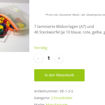
*Preis inkl. Deutscher MwSt.; der Gesamtpreis i
er ESC, um zu schließen.
7 laminierte Bildvorlagen (A7) und
40 Steckwürfel (je 10 blaue, rote, gelbe,
Vorrätig
In den Warenkorb
Artikelnummer:
DE-1-2-5
Kategorie:
2 Einzelbilder
Marke:
Manufacturer