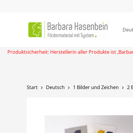
Skip
to
main
content
Deu
Produktsicherheit: Herstellerin aller Produkte ist ‚Ba
Start
Deutsch
1 Bilder und Zeichen
2 