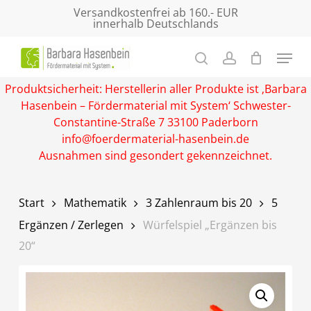
Skip
Versandkostenfrei ab 160.- EUR
innerhalb Deutschlands
to
main
Close
content
Menu
Produktsicherheit: Herstellerin aller Produkte ist ‚Barbara
Hasenbein – Fördermaterial mit System‘ Schwester-
Constantine-Straße 7 33100 Paderborn
info@foerdermaterial-hasenbein.de
Ausnahmen sind gesondert gekennzeichnet.
Start
Mathematik
3 Zahlenraum bis 20
5
Ergänzen / Zerlegen
Würfelspiel „Ergänzen bis
20“