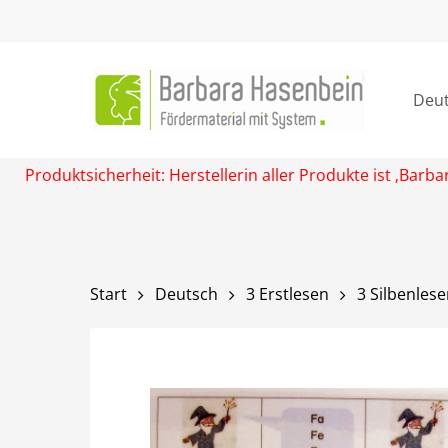
Skip
to
main
content
Deu
Produktsicherheit: Herstellerin aller Produkte ist ‚Ba
Start
Deutsch
3 Erstlesen
3 Silbenles