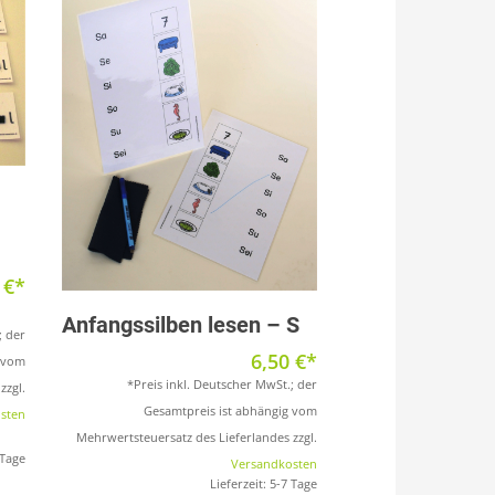
0
€
Produkt anzeigen
Anfangssilben lesen – S
; der
6,50
€
g vom
*Preis inkl. Deutscher MwSt.; der
zzgl.
Gesamtpreis ist abhängig vom
sten
Mehrwertsteuersatz des Lieferlandes zzgl.
 Tage
Versandkosten
Lieferzeit:
5-7 Tage