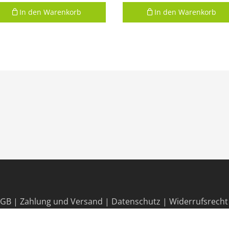
In den Warenkorb
In den Warenkorb
AGB
|
Zahlung und Versand
|
Datenschutz
|
Widerrufsrecht