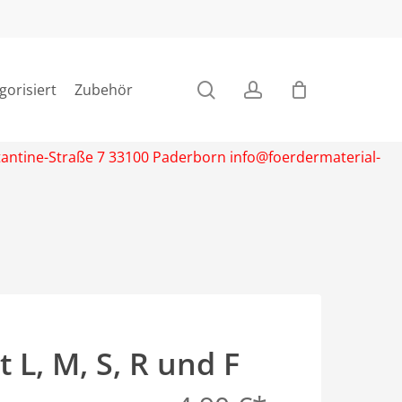
search
account
gorisiert
Zubehör
stantine-Straße 7 33100 Paderborn info@foerdermaterial-
L, M, S, R und F