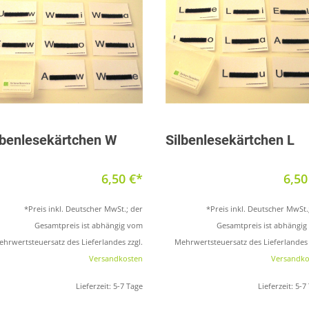
Produkt anzeigen
Produkt anzeigen
lbenlesekärtchen W
Silbenlesekärtchen L
6,50
€
6,5
*Preis inkl. Deutscher MwSt.; der
*Preis inkl. Deutscher MwSt.
Gesamtpreis ist abhängig vom
Gesamtpreis ist abhängi
hrwertsteuersatz des Lieferlandes zzgl.
Mehrwertsteuersatz des Lieferlandes 
Versandkosten
Versandko
Lieferzeit:
5-7 Tage
Lieferzeit:
5-7