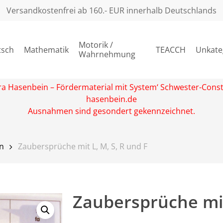
Versandkostenfrei ab 160.- EUR innerhalb Deutschlands
Motorik /
tsch
Mathematik
TEACCH
Unkate
Wahrnehmung
rbara Hasenbein – Fördermaterial mit System‘ Schwester-Con
hasenbein.de
Ausnahmen sind gesondert gekennzeichnet.
en
Zaubersprüche mit L, M, S, R und F
Zaubersprüche mit 